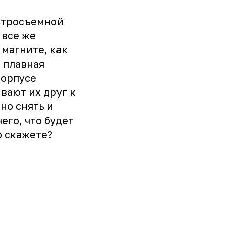
ыстросъемной
 все же
 магните, как
я плавная
корпусе
вают их друг к
но снять и
его, что будет
о скажете?