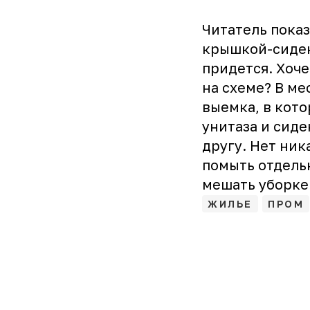
Читатель пока
крышкой-сиден
придется. Хоче
на схеме? В ме
выемка, в кото
унитаза и сиде
другу. Нет ник
помыть отдельн
мешать уборке
ЖИЛЬЕ
ПРОМ