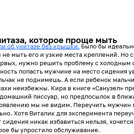
нитаза, которое проще мыть
ли об унитазе без крышки.
Было бы идеально
 не мыть его и узкие места креплений. Но с
ервых, нужно решить проблему с холодным 
ность попасть мужчине на место сидения у
льчак не поднимешь. А если ребенок мальч
махи неизбежны. Кира в книге «Санузел» пр
 домашний писсуар, но предпосылок в бли
появлению мы не видим. Переучить мужчин 
но. Хотя Виталик для эксперимента переуч
т сидения никак избавиться нельзя, хочется
рое бы упростило обслуживание.