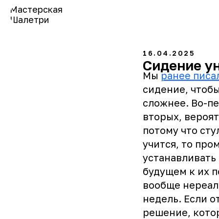
Мастерская
Шалетри
16.04.2025
Сидение у
Мы
ранее писа
сидение, чтобы
сложнее. Во-п
вторых, вероят
потому что сту
учится, то про
устанавливать
будущем к их 
вообще нереаль
недель. Если о
решение, кото