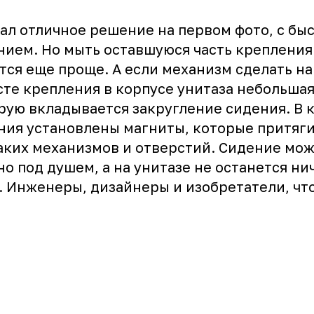
зал отличное решение на первом фото, с б
ием. Но мыть оставшуюся часть крепления
тся еще проще. А если механизм сделать на
сте крепления в корпусе унитаза небольша
рую вкладывается закругление сидения. В 
ния установлены магниты, которые притяги
аких механизмов и отверстий. Сидение мож
о под душем, а на унитазе не останется нич
. Инженеры, дизайнеры и изобретатели, чт