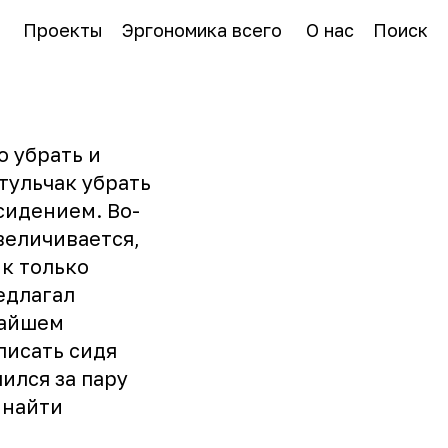
Проекты
Эргономика всего
О нас
Поиск
 убрать и
тульчак убрать
сидением. Во-
величивается,
ик только
едлагал
жайшем
писать сидя
ился за пару
 найти