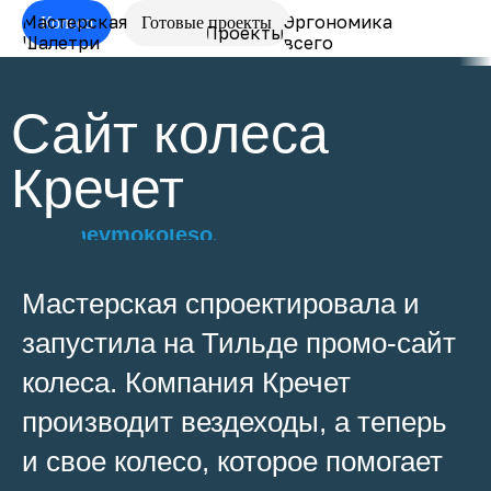
Мастерская
Эргономика
Колесо
Готовые проекты
Проекты
О нас
Шалетри
всего
Сайт колеса
Кречет
pnevmokoleso.ru
Мастерская спроектировала и
запустила на Тильде промо-сайт
колеса. Компания Кречет
производит вездеходы, а теперь
и свое колесо, которое помогает