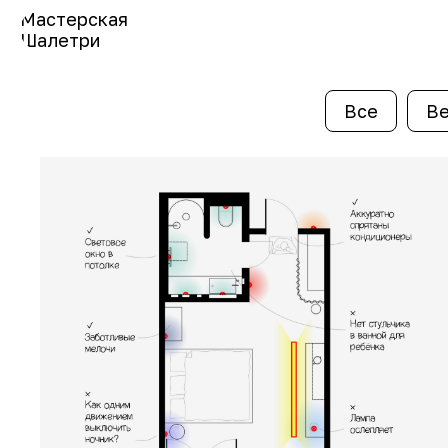
Мастерская
Шалетри
Все
В