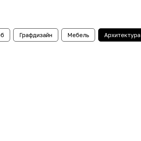
еб
Графдизайн
Мебель
Архитектура