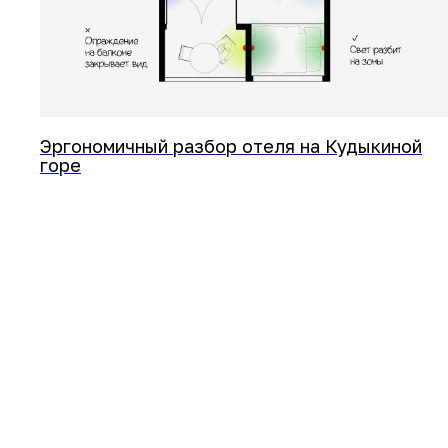
Эргономичный разбор отеля на Кудыкиной
горе