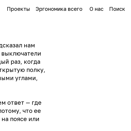
Проекты
Эргономика всего
О нас
Поиск
дсказал нам
, выключатели
ый раз, когда
открытую полку,
ными углами,
ем ответ — где
потому, что ее
 на поясе или