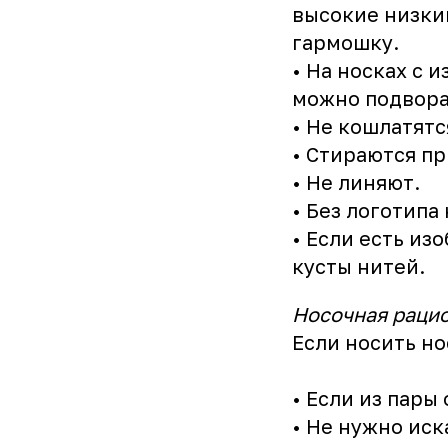
высокие низким
гармошку.
• На носках с 
можно подвора
• Не кошлатятс
• Стираются пр
• Не линяют.
• Без логотипа 
• Если есть из
кусты нитей.
Носочная раци
Если носить н
• Если из пары
• Не нужно иск