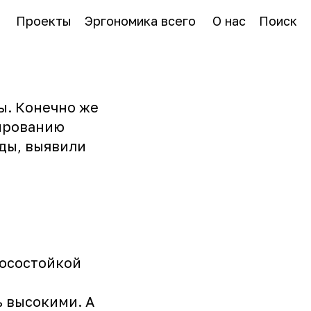
Проекты
Эргономика всего
О нас
Поиск
ы. Конечно же
тированию
ды, выявили
носостойкой
ь высокими. А