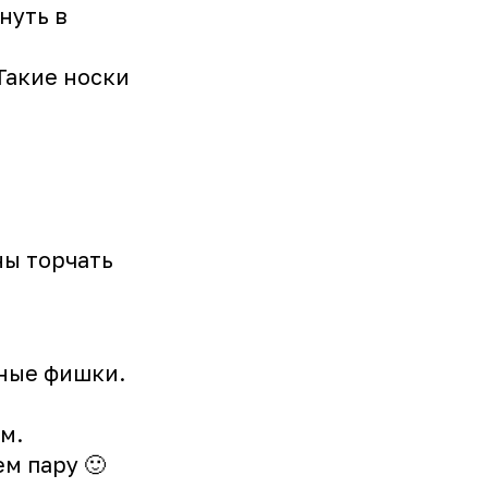
нуть в
 Такие носки
ны торчать
ьные фишки.
м.
ем пару 🙂