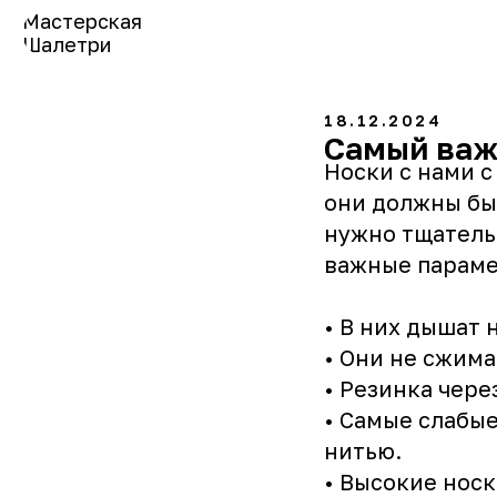
Мастерская
Шалетри
18.12.2024
Самый важ
Носки с нами с
они должны бы
нужно тщатель
важные параме
• В них дышат 
• Они не сжима
• Резинка чере
• Самые слабы
нитью.
• Высокие носк