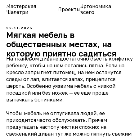
Мастерская
Эргономика
Проекты
О нас
Шалетри
всего
22.11.2025
Мягкая мебель в
общественных местах, на
которую приятно садиться
На тканевом диване достаточно съесть конфетку
ребенку, чтобы на нем остались пятна. Если на
кресло запрыгнет питомец, на нем останутся
следы от лап, впитается запах, прицепится
шерсть. Особенно уязвима мебель с низкой
посадкой или без ножек — ее еще проще
выпачкать ботинками.
Чтобы мебель не отпугивала людей, ее
приходится часто обслуживать. Причем
предугадать частоту чистки сложно: на
свеженький диван тут же можно ляпнуть свежим