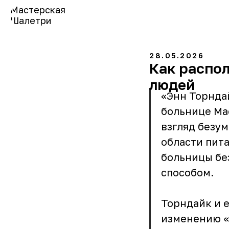
Мастерская
Шалетри
28.05.2026
Как распо
людей
«Энн Торнда
больнице Мас
взгляд безум
области пита
больницы бе
способом.
Торндайк и 
изменению «