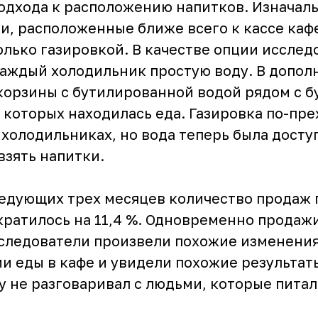
одхода к расположению напитков. Изначал
и, расположенные ближе всего к кассе каф
олько газировкой. В качестве опции исслед
каждый холодильник простую воду. В допол
корзины с бутилированной водой рядом с 
а которых находилась еда. Газировка по-пр
 холодильниках, но вода теперь была доступ
взять напитки.
ледующих трех месяцев количество продаж 
кратилось на 11,4 %. Одновременно продаж
Исследователи произвели похожие изменения
и еды в кафе и увидели похожие результат
у не разговаривал с людьми, которые питал