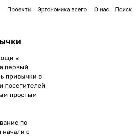
Проекты
Эргономика всего
О нас
Поиск
вычки
мощи в
на первый
ть привычки в
 и посетителей
мым простым
вание по
 начали с