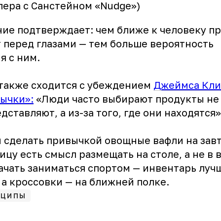
лера с Санстейном «Nudge»)
ние подтверждает: чем ближе к человеку п
 перед глазами — тем больше вероятность
я с ним.
также сходится с убеждением
Джеймса Кли
ычки»:
«Люди часто выбирают продукты не и
дставляют, а из-за того, где они находятся»
ы сделать привычкой овощные вафли на зав
цу есть смысл размещать на столе, а не в
ачать заниматься спортом — инвентарь луч
 а кроссовки — на ближней полке.
НЦИПЫ