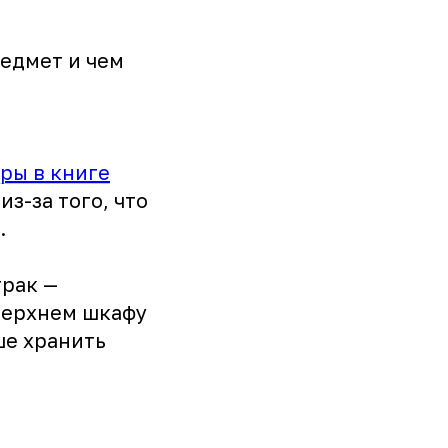
редмет и чем
ры в книге
з-за того, что
.
трак —
 верхнем шкафу
ше хранить