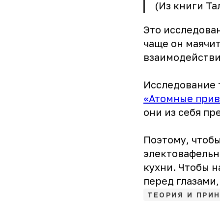
(Из книги Та
Это исследова
чаще он маячит
взаимодействи
Исследование 
«Атомные прив
они из себя пре
Поэтому, чтоб
электовафельни
кухни. Чтобы н
перед глазами,
ТЕОРИЯ И ПРИ