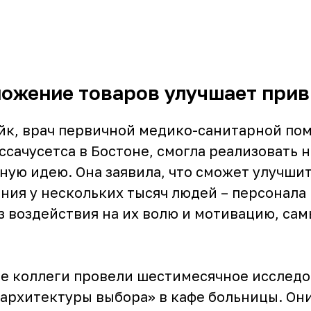
ложение товаров улучшает при
йк, врач первичной медико-санитарной по
сачусетса в Бостоне, смогла реализовать 
ную идею. Она заявила, что сможет улучши
ния у нескольких тысяч людей – персонала
з воздействия на их волю и мотивацию, са
ее коллеги провели шестимесячное исследо
архитектуры выбора» в кафе больницы. Они