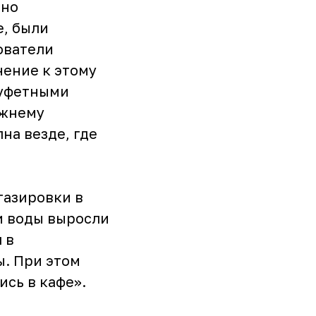
ьно
е, были
ователи
нение к этому
буфетными
ежнему
на везде, где
газировки в
и воды выросли
 в
ы. При этом
ись в кафе».