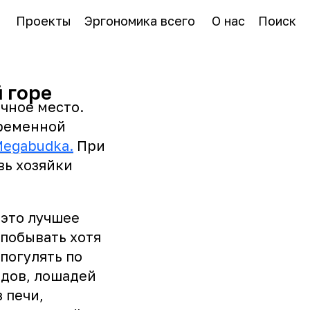
Проекты
Эргономика всего
О нас
Поиск
 горе
чное место.
временной
egabudka.
При
вь хозяйки
 это лучшее
 побывать хотя
погулять по
дов, лошадей
 печи,