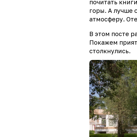
почитать книг
горы. А лучше 
атмосферу. От
В этом посте р
Покажем прият
столкнулись.