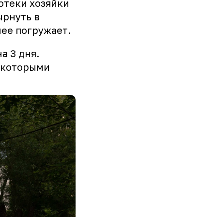
отеки хозяйки
ырнуть в
нее погружает.
а 3 дня.
 которыми