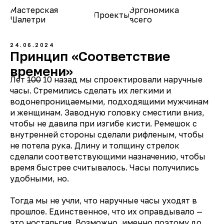
Мастерская
Эргономика
Проекты
О нас
Шалетри
всего
24.06.2024
Принцип «Соответствие
времени»
Лет
100
10 назад мы спроектировали наручные
часы. Стремились сделать их легкими и
водонепроницаемыми, подходящими мужчинам
и женщинам. Заводную головку сместили вниз,
чтобы не давила при изгибе кисти. Ремешок с
внутренней стороны сделали рифленым, чтобы
не потела рука. Длину и толщину стрелок
сделали соответствующими назначению, чтобы
время быстрее считывалось. Часы получились
удобными, но.
Тогда мы не учли, что наручные часы уходят в
прошлое. Единственное, что их оправдывало —
это ностальгия. Возможно, именно поэтому до