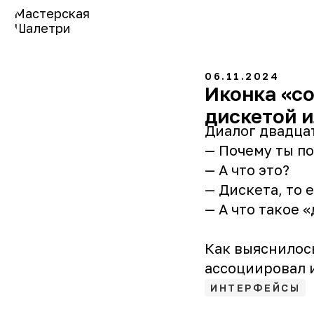
Мастерская
Шалетри
06.11.2024
Иконка «со
дискетой 
Диалог двадца
— Почему ты п
— А что это?
— Дискета, то е
— А что такое 
Как выяснилось
ассоциировал 
ИНТЕРФЕЙСЫ