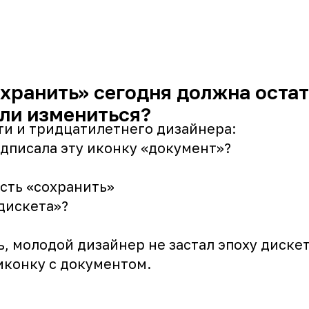
хранить» сегодня должна оста
или измениться?
ти и тридцатилетнего дизайнера:
одписала эту иконку «документ»?
сть «‎сохранить»
«дискета»?
, молодой дизайнер не застал эпоху дискет
иконку с документом.