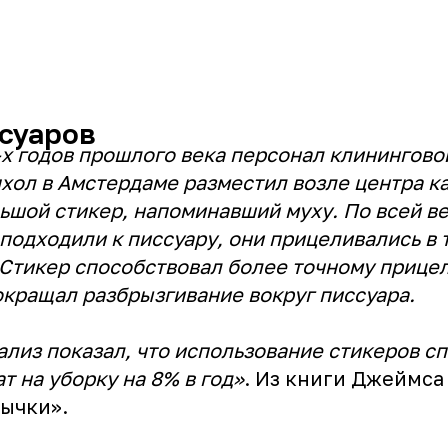
суаров
0-х годов прошлого века персонал клинингов
хол в Амстердаме разместил возле центра к
ьшой стикер, напоминавший муху. По всей в
подходили к писсуару, они прицеливались в т
Стикер способствовал более точному прице
кращал разбрызгивание вокруг писсуара.
лиз показал, что использование стикеров с
т на уборку на 8% в год»
. Из книги Джеймса
ычки».