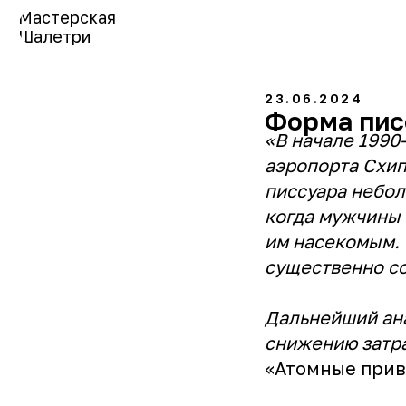
Мастерская
Шалетри
23.06.2024
Форма пис
«‎В начале 199
аэропорта Схип
писсуара небол
когда мужчины 
им насекомым. 
существенно со
Дальнейший ана
снижению затра
«Атомные прив