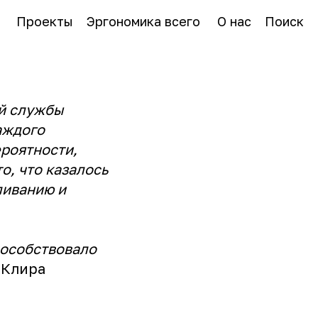
Проекты
Эргономика всего
О нас
Поиск
ой службы
аждого
ероятности,
о, что казалось
ливанию и
пособствовало
 Клира