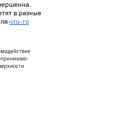
овершенна.
етят в разные
еля
что-то