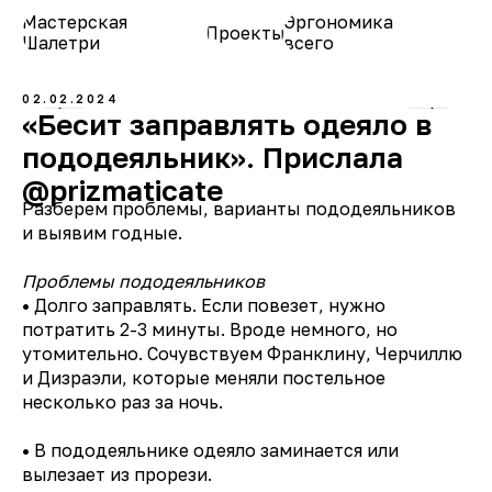
Мастерская
Эргономика
Проекты
О нас
Шалетри
всего
02.02.2024
«Бесит заправлять одеяло в
пододеяльник». Прислала
@prizmaticate
Разберем проблемы, варианты пододеяльников
и выявим годные.
Проблемы пододеяльников
•
Долго заправлять. Если повезет, нужно
потратить 2-3 минуты. Вроде немного, но
утомительно. Сочувствуем Франклину, Черчиллю
и Дизраэли, которые меняли постельное
несколько раз за ночь.
•
В пододеяльнике одеяло заминается или
вылезает из прорези.