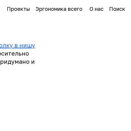
Проекты
Эргономика всего
О нас
Поиск
олку в нишу
осительно
Придумано и