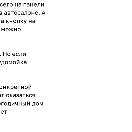
сего на панели
в автосалоне. А
а кнопку на
ю можно
 Но если
судомойка
конкретной
т оказаться,
логодичный дом
ает