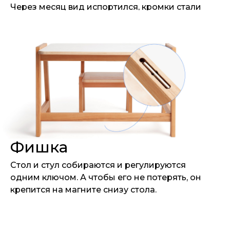
Через месяц вид испортился, кромки стали
отклеиваться, столешница местами вздулась.
Самое неприятное, что это нельзя починить и
восстановить. После этого я решил
спроектировать хорошую мебель для своего
ребенка. Так и появился этот набор.
Если у вас есть вопросы, предложение, или
просто хотите поделиться мыслями: Телефон
+7 964 796-87-60
Телеграм @vitaliy_shaletry
Фишка
Стол и стул собираются и регулируются
одним ключом. А чтобы его не потерять, он
крепится на магните снизу стола.